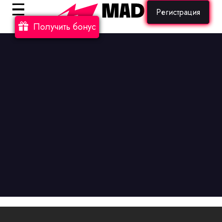
Регистрация
Получить бонус
Главная
Игры
Bonus
Отзывы