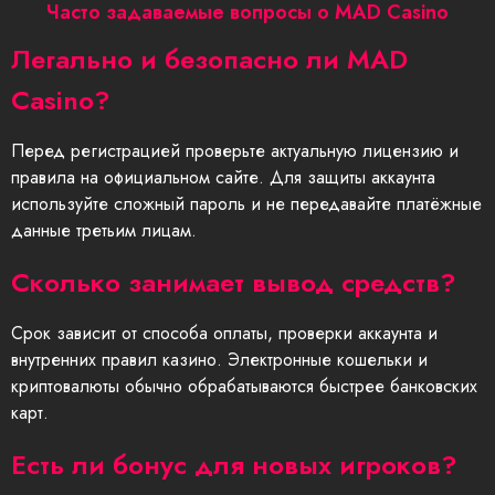
Часто задаваемые вопросы о MAD Casino
Легально и безопасно ли MAD
Casino?
Перед регистрацией проверьте актуальную лицензию и
правила на официальном сайте. Для защиты аккаунта
используйте сложный пароль и не передавайте платёжные
данные третьим лицам.
Сколько занимает вывод средств?
Срок зависит от способа оплаты, проверки аккаунта и
внутренних правил казино. Электронные кошельки и
криптовалюты обычно обрабатываются быстрее банковских
карт.
Есть ли бонус для новых игроков?