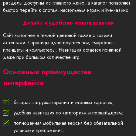
разделы доступны из главного меню, а каталог позволяет
быстро перейти к слотам, настольным играм и live-казино.
Дизайн и удобство использования
Сайт выполнен в тёмной цветовой гамме с яркими
акцентами. Страницы адаптируются под смартфоны,
планшеты и компьютеры. Навигация остаётся понятной
даже при большом количестве игр.
Основные преимущества
интерфейса
быстрая загрузка страниц и игровых карточек;
удобная навигация по категориям и провайдерам;
полноценная мобильная версия без обязательной
установки приложения;