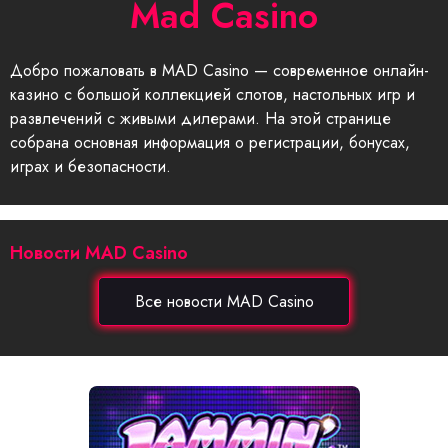
Mad Casino
Добро пожаловать в MAD Casino — современное онлайн-
казино с большой коллекцией слотов, настольных игр и
развлечений с живыми дилерами. На этой странице
собрана основная информация о регистрации, бонусах,
играх и безопасности.
Новости MAD Casino
Все новости MAD Casino