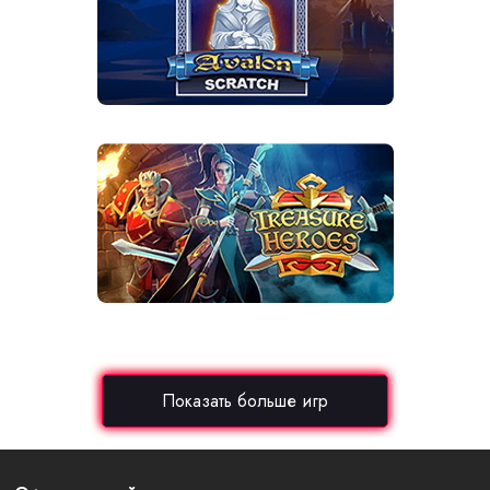
Показать больше игр