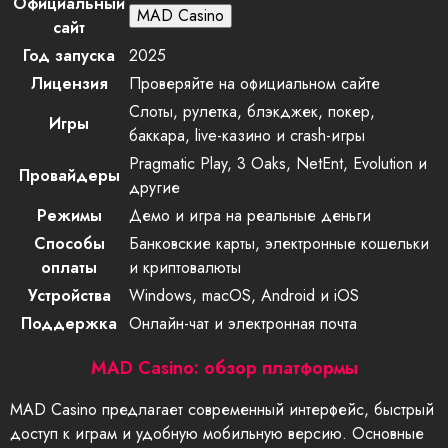
Официальный
MAD Casino
сайт
Год запуска
2025
Лицензия
Проверяйте на официальном сайте
Слоты, рулетка, блэкджек, покер,
Игры
баккара, live-казино и crash-игры
Pragmatic Play, 3 Oaks, NetEnt, Evolution и
Провайдеры
другие
Режимы
Демо и игра на реальные деньги
Способы
Банковские карты, электронные кошельки
оплаты
и криптовалюты
Устройства
Windows, macOS, Android и iOS
Поддержка
Онлайн-чат и электронная почта
MAD Casino: обзор платформы
MAD Casino предлагает современный интерфейс, быстрый
доступ к играм и удобную мобильную версию. Основные